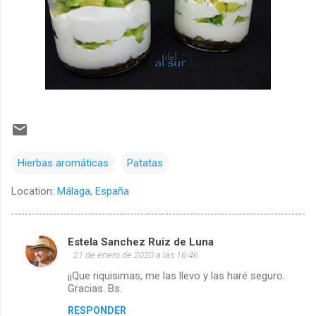
Hierbas aromáticas
Patatas
Location:
Málaga, España
Estela Sanchez Ruiz de Luna
C
21 de enero de 2020 a las 16:46
o
¡¡Que riquisimas, me las llevo y las haré seguro.
m
Gracias. Bs.
e
RESPONDER